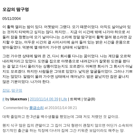
오감의 땀구멍
05/11/2004
이 활짝 열리는 밤이 있다. 어젯밤이 그랬다. 모기 때문이었다. 아직도 살아남아 있
는 것까지 타박하고 싶지는 않다. 하지만… 지금 이 시간에 밖에 나가야 하므로 서
둘러 잠을 청했는데 모기 날아다니는 소리에 정말 땀구멍이 활짝 열려 평소라면 감
지할 수 없는, 어두운 시간의 결 사이사이에 숨어 들어 있는 밝은 시간을 온몸으로
받아들였다. 덕분에 깰 때까지 가수면 상태에 시달렸다.
그런 가수면 상태에 딸려 온 건, 다시 회사를 다니는 꿈이었다. 나는 계단을 오르락
내리락거리고 있었다. 도면을 집으로 아랫층으로 내려갔다가 잘못된 도면을 쐈다
는 걸 알고 다시 올라가는 상황이었는지도 모르겠다. 어쩌면 회사가 그 회사가 아닐
지도 모르겠다. 하지만 사람들은 그대로 있었다. 낯익은 얼굴들이었다. 그러나 기쁘
지는 않았다. 알람이 울려 가수면 상태에서 깨어났다. 밤은 끝났지만 잠은 끝나지
않은 기분이었다. 나가야 한다.
잡담
,
땀구멍
#
by
bluexmas
|
2010/11/14 06:39
|
Life
|
트랙백
|
덧글(
8
)
Commented by
풍금소리
at 2010/11/14 08:21
대학 졸업하고 한 3년을 백수생활을 했었는데 그때 저도 저랬던 것 같아요.
웬지 식구 많은 집의 큰딸이고 그 집이 그닥 형편이 괜찮지 않으면 어딘가 소속되어
정기적인 출근을 하는 직장에 다녀야 집에 그간 키워준 보답이라도 해주는 양.