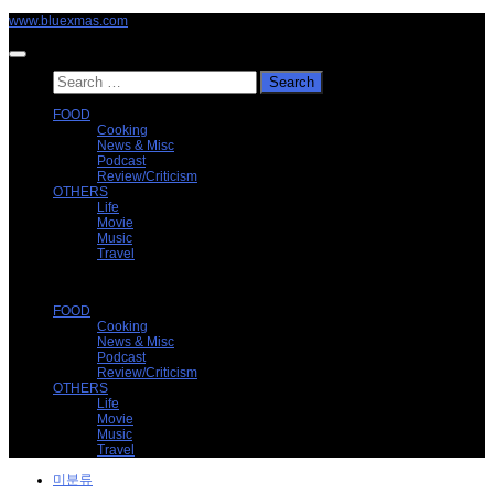
Skip
www.bluexmas.com
to
content
Search
for:
FOOD
Cooking
News & Misc
Podcast
Review/Criticism
OTHERS
Life
Movie
Music
Travel
FOOD
Cooking
News & Misc
Podcast
Review/Criticism
OTHERS
Life
Movie
Music
Travel
미분류