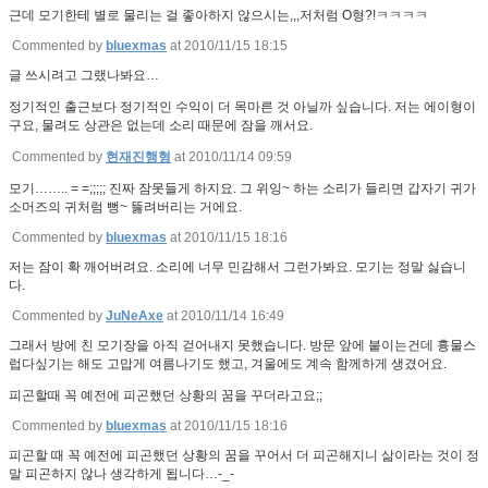
근데 모기한테 별로 물리는 걸 좋아하지 않으시는,,,저처럼 O형?!ㅋㅋㅋㅋ
Commented by
bluexmas
at 2010/11/15 18:15
글 쓰시려고 그랬나봐요…
정기적인 출근보다 정기적인 수익이 더 목마른 것 아닐까 싶습니다. 저는 에이형이
구요, 물려도 상관은 없는데 소리 때문에 잠을 깨서요.
Commented by
현재진행형
at 2010/11/14 09:59
모기…….. = =;;;;; 진짜 잠못들게 하지요. 그 위잉~ 하는 소리가 들리면 갑자기 귀가
소머즈의 귀처럼 뻥~ 뚫려버리는 거에요.
Commented by
bluexmas
at 2010/11/15 18:16
저는 잠이 확 깨어버려요. 소리에 너무 민감해서 그런가봐요. 모기는 정말 싫습니
다.
Commented by
JuNeAxe
at 2010/11/14 16:49
그래서 방에 친 모기장을 아직 걷어내지 못했습니다. 방문 앞에 붙이는건데 흉물스
럽다싶기는 해도 고맙게 여름나기도 했고, 겨울에도 계속 함께하게 생겼어요.
피곤할때 꼭 예전에 피곤했던 상황의 꿈을 꾸더라고요;;
Commented by
bluexmas
at 2010/11/15 18:16
피곤할 때 꼭 예전에 피곤했던 상황의 꿈을 꾸어서 더 피곤해지니 삶이라는 것이 정
말 피곤하지 않나 생각하게 됩니다…-_-