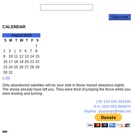
CALENDAR
August 2026
S
M
T
W
T
F
S
1
2
3
4
5
6
7
8
9
10
11
12
13
14
15
16
17
18
19
20
21
22
23
24
25
26
27
28
29
30
31
« Jul
Only abandoned satellites will be your side in these myriad sleepless nights.
The sheep already have left you. They were tired of jumping the fence while you
were tossing and turning.
신한 110-445-363108
우리 1002-053-984970
PayPal : bluexmas@hitel.net