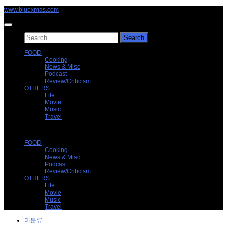
Skip
www.bluexmas.com
to
content
Search
for:
FOOD
Cooking
News & Misc
Podcast
Review/Criticism
OTHERS
Life
Movie
Music
Travel
FOOD
Cooking
News & Misc
Podcast
Review/Criticism
OTHERS
Life
Movie
Music
Travel
미분류