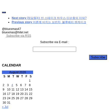
Next story
[청담동]더 반 스테이크 하우스-단순함의 미덕?
Previous story
어른께 바치는 브런치, 블루베리 팬케이크
@bluexmas47
bluexmas@hitel.net
Subscribe via RSS
Subscribe via E-mail :
CALENDAR
August 2026
S
M
T
W
T
F
S
1
2
3
4
5
6
7
8
9
10
11
12
13
14
15
16
17
18
19
20
21
22
23
24
25
26
27
28
29
30
31
« Jul