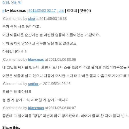
잡담
,
5월
,
밤
#
by
bluexmas
|
2011/05/03 02:17
|
Life
|
트랙백
|
덧글(
4
)
Commented by
cleo
at 2011/05/03 16:38
극과 극은 서로 통한다고..
어떤 아름다운 순간에는 늘 아련한 슬픔이 깃들여있는 거 같아요.
막차 놓치지 않으려고 서두를 일은 별로 없겠군요.
다행입니다 ㅎㅎ
Commented by
bluexmas
at 2011/05/06 00:06
네 그날도 택시를 탔는데, 오면서 보니 버스를 조금 더 타고 왔어도 되겠더라구요ㅠ 
어쨌든 서울에 살고 있으니 다음에 오시면 보다 더 가벼운 몸과 마음으로 가이드 해
Commented by
settler
at 2011/05/04 06:46
광화문 참 좋아해요
텅 빈 거 같기도 하고 꽉 찬 거 같기도 해서요
Commented by
bluexmas
at 2011/05/06 00:07
좋은데 그 빌어먹을 “광장” 덕분에 많이 망가졌어요. 비어야 할 때 찬 차야 될 때 빈
Share this: