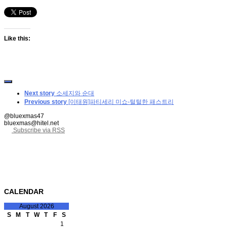
Like this:
Next story
소세지와 순대
Previous story
[이태원]파티세리 미쇼-털털한 패스트리
@bluexmas47
bluexmas@hitel.net
Subscribe via RSS
CALENDAR
August 2026
S
M
T
W
T
F
S
1