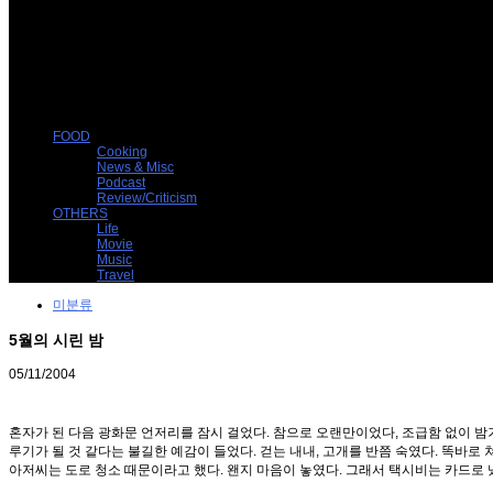
FOOD
Cooking
News & Misc
Podcast
Review/Criticism
OTHERS
Life
Movie
Music
Travel
미분류
5월의 시린 밤
05/11/2004
혼자가 된 다음 광화문 언저리를 잠시 걸었다. 참으로 오랜만이었다, 조급함 없이 밤
루기가 될 것 같다는 불길한 예감이 들었다. 걷는 내내, 고개를 반쯤 숙였다. 똑바로
아저씨는 도로 청소 때문이라고 했다. 왠지 마음이 놓였다. 그래서 택시비는 카드로 