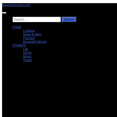
Skip
www.bluexmas.com
to
content
Search
for:
FOOD
Cooking
News & Misc
Podcast
Review/Criticism
OTHERS
Life
Movie
Music
Travel