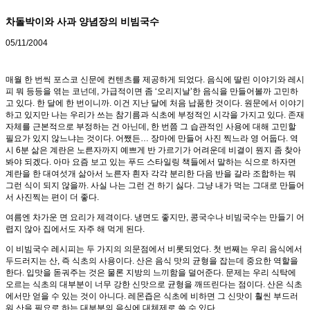
차돌박이와 사과 양념장의 비빔국수
05/11/2004
매월 한 번씩 포스코 신문에 컨텐츠를 제공하게 되었다. 음식에 딸린 이야기와 레시
피 뭐 등등을 엮는 코넌데, 가급적이면 좀 ‘오리지날’한 음식을 만들어볼까 고민하
고 있다. 한 달에 한 번이니까. 이건 지난 달에 처음 납품한 것이다. 원문에서 이야기
하고 있지만 나는 우리가 쓰는 참기름과 식초에 부정적인 시각을 가지고 있다. 존재
자체를 근본적으로 부정하는 건 아닌데, 한 번쯤 그 습관적인 사용에 대해 고민할
필요가 있지 않느냐는 것이다. 어쨌든… 장마에 만들어 사진 찍느라 영 어둡다. 역
시 6분 삶은 계란은 노른자까지 예쁘게 반 가르기가 어려운데 비결이 뭔지 좀 찾아
봐야 되겠다. 아마 요즘 보고 있는 푸드 스타일링 책들에서 말하는 식으로 하자면
계란을 한 대여섯개 삶아서 노른자 흰자 각각 분리한 다음 반을 갈라 조합하는 뭐
그런 식이 되지 않을까. 사실 나는 그런 건 하기 싫다. 그냥 내가 먹는 그대로 만들어
서 사진찍는 편이 더 좋다.
여름엔 차가운 면 요리가 제격이다. 냉면도 좋지만, 콩국수나 비빔국수는 만들기 어
렵지 않아 집에서도 자주 해 먹게 된다.
이 비빔국수 레시피는 두 가지의 의문점에서 비롯되었다. 첫 번째는 우리 음식에서
두드러지는 산, 즉 식초의 사용이다. 산은 음식 맛의 균형을 잡는데 중요한 역할을
한다. 입맛을 돋궈주는 것은 물론 지방의 느끼함을 덜어준다. 문제는 우리 식탁에
오르는 식초의 대부분이 너무 강한 신맛으로 균형을 깨뜨린다는 점이다. 산은 식초
에서만 얻을 수 있는 것이 아니다. 레몬즙은 식초에 비하면 그 신맛이 훨씬 부드러
워 산을 필요로 하는 대부분의 음식에 대체제로 쓸 수 있다.