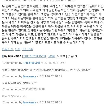
두 번째 의문은 참기름에 관한 것이다. 우리 음식의 대부분에 참기름이 들어가지만,
개인적으로는 그 맛이 너무 진해 맛의 균형에는 도움이 되지 않는다고 생각한다. 그
도 그럴 것이 참깨를 불에 볶아 그 향을 극대화해서 낸 것이 참기름이기 때문이다.
그래서 대신 차돌박이를 불에 천천히 익혀 낸 기름을 양념장에 더했다. 고기의 기름
을 내서 요리에 더하는 건 사실 서양 요리에서 많이 쓰는 방법이다. 특히 수프나 스
튜류는 대부분 베이컨을 천천히 불에 볶아 기름을 내고, 거기에 닭 육수를 더해 국
물을 만든다. 알려진 것처럼 차돌박이는 하얀 특유의 지방질이 차돌처럼 박혀있다
고 해서 그 이름을 얻었고, 당연히 그 맛으로 먹는 고기다. 차돌박이의 기름은 참기
름처럼 두드러지지 않으면서도 양념장 전체에 두터움을 더해준다. 집에서 고기를
구워먹다가 남는 차돌박이 몇 조각으로 시도해볼 수 있는 레시피다.
차돌박이
,
사과
,
비빔국수
#
by
bluexmas
|
2011/07/23 15:53
|
Taste
|
트랙백
|
덧글(
7
)
Commented by
고독한승냥이
at 2011/07/23 15:58
재료가 많이 들어가는 국수군요! 사과랑 차돌박이라… 무슨 맛이러나..^^
Commented by
bluexmas
at 2011/07/26 01:12
사과랑 차돌박이 맛입니다^^
Commented at 2011/07/23 16:38
비공개 덧글입니다.
Commented by
bluexmas
at 2011/07/26 01:12