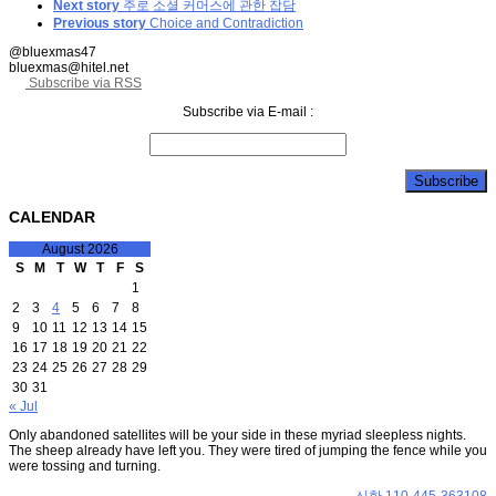
Next story
주로 소셜 커머스에 관한 잡담
Previous story
Choice and Contradiction
@bluexmas47
bluexmas@hitel.net
Subscribe via RSS
Subscribe via E-mail :
CALENDAR
August 2026
S
M
T
W
T
F
S
1
2
3
4
5
6
7
8
9
10
11
12
13
14
15
16
17
18
19
20
21
22
23
24
25
26
27
28
29
30
31
« Jul
Only abandoned satellites will be your side in these myriad sleepless nights.
The sheep already have left you. They were tired of jumping the fence while you
were tossing and turning.