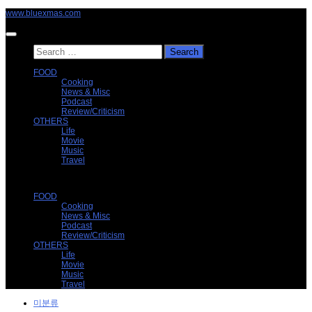
Skip
www.bluexmas.com
to
content
Search
for:
FOOD
Cooking
News & Misc
Podcast
Review/Criticism
OTHERS
Life
Movie
Music
Travel
FOOD
Cooking
News & Misc
Podcast
Review/Criticism
OTHERS
Life
Movie
Music
Travel
미분류