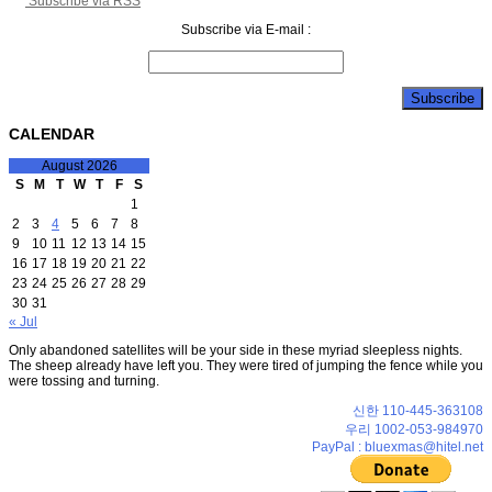
Subscribe via RSS
Subscribe via E-mail :
CALENDAR
August 2026
S
M
T
W
T
F
S
1
2
3
4
5
6
7
8
9
10
11
12
13
14
15
16
17
18
19
20
21
22
23
24
25
26
27
28
29
30
31
« Jul
Only abandoned satellites will be your side in these myriad sleepless nights.
The sheep already have left you. They were tired of jumping the fence while you
were tossing and turning.
신한 110-445-363108
우리 1002-053-984970
PayPal : bluexmas@hitel.net