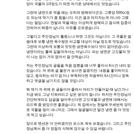
양이 국물의 1/3정도가 되면 차가운 상태에서도 맛있습니다.
그런데 냉면으로 먹을 때는 오히려 방해되더군요. 그릇당 500cc정
도 되는데 먹기가 좀 힘듧니다. 이건 결코 따지자는게 아니라 그랬
다는 말입니다. 면발과 먹을 때는 이상하게 방해되고 음식에 집중이
안되어서 짜증이 납니다. 이유를 모르겠습니다.
그렇다고 주인장님이 틀렸느냐 하면 그것도 아닙니다. 그 국물은 말
씀대로 보통 냉면 육수랑은 비교할 대상이 아닐 정도로 맛있습니다.
그런데 이상하게 보통의 밋밋한 냉면육수보다 맛이 없더란겁니다.
냉면이라는 틀에 길들여져서는 아닙니다. 파는 냉면은 고깃물의 맛
이 나는 집이 거의 없어서 잘 안먹습니다.
저는 주인장님의 글들을 처음 접했을 때 너무 좋아서 6시간 내리 읽
었습니다. 저 위에 글 붙은거 보시면 알겠지만. 내용을 좋아하지도
않고, 동의하는 바가 없거나 부족하다면 처음부터 6시간이나 정독
하고 댓글을 남기지도 않을 것입니다.
뭐 제가 저 위에 쓴 글들이야 졸려서 머리가 안돌아갈 때 남긴거니
지금 봐도 그냥 지워버리고 싶은 생각이 듭니다. 하지만 주인장님이
간단하게라도 답글을 달아주신다면 고깃국물과 냉면에 대해서는
피드백 좀 받았으면 좋겠습니다. 제 집에서는 한달에 두세번씩 양지
로 국물을 많이 내니까요. 그래서 얼굴팔리건 말건 냉면 좀 더 맛있
게 먹고 싶습니다.
앞으로 멘션은 더 안하겠지만 포스트 계속 보겠습니다. 그리고 주인
장님께서 좀 더 양질의 식탁에 앉으실 수 있길 바랍니다.