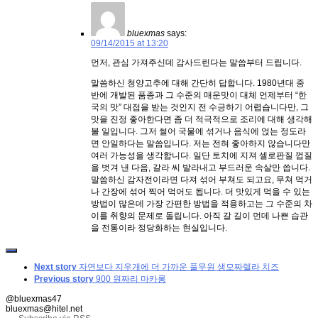
bluexmas
says:
09/14/2015 at 13:20
먼저, 관심 가져주신데 감사드린다는 말씀부터 드립니다.
말씀하신 청양고추에 대해 간단히 답합니다. 1980년대 중
반에 개발된 품종과 그 수준의 매운맛이 대체 언제부터 “한
국의 맛” 대접을 받는 것인지 전 수긍하기 어렵습니다만, 그
맛을 진정 좋아한다면 좀 더 적극적으로 조리에 대해 생각해
볼 일입니다. 그저 썰어 국물에 섞거나 음식에 얹는 정도라
면 안일하다는 말씀입니다. 저는 전혀 좋아하지 않습니다만
여러 가능성을 생각합니다. 일단 토치에 지져 셀로판질 껍질
을 벗겨 낸 다음, 갈라 씨 발라내고 부드러운 속살만 씁니다.
말씀하신 감자전이라면 다져 섞어 부쳐도 되고요, 무쳐 먹거
나 간장에 섞어 찍어 먹어도 됩니다. 더 맛있게 먹을 수 있는
방법이 많은데 가장 간편한 방법을 적용하고는 그 수준의 차
이를 취향의 문제로 돌립니다. 아직 갈 길이 먼데 나쁜 습관
을 전통이라 정당화하는 현실입니다.
Next story
자연보다 지우개에 더 가까운 풀무원 생모짜렐라 치즈
Previous story
900 원짜리 마카롱
@bluexmas47
bluexmas@hitel.net