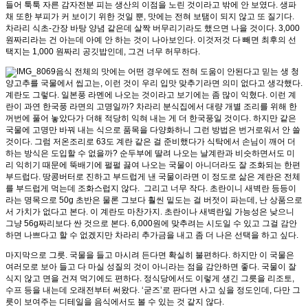
들어 툭툭 자른 감자전분 피는 생산의 이점을 노린 것이라고 밖에 안 보였다. 생파
채 또한 부피가 커 보이기 위한 것일 뿐, 맛에는 전혀 보탬이 되지 않고 또 질기다.
차라리 식초-간장 바탕 양념 같은데 살짝 버무리기라도 했으면 나을 것이다. 3,000
원짜리라는 건 아는데 아예 안 하는 것이 나아보인다. 이것저것 다 빼면 최후의 선
택지는 1,000 원짜리 공깃밥인데, 그건 너무 허무하다.
음식 전체의 맛에는 어떤 경우에도 전혀 도움이 안된다고 믿는 생 청
양고추를 국물에서 씹고는, 이런 것이 우리 입맛 맞추기라면 의미 없다고 생각했다.
계란도 그렇다. 일본풍 라멘에 나오는 것이라고 보기에는 좀 많이 익혔다. 이런 계
란이 과연 한국풍 라면의 고명일까? 차라리 분식집에서 대량 개별 조리를 위해 한
꺼번에 풀어 놓았다가 더해 적당히 익혀 내는 게 더 한국풍일 것이다. 하지만 같은
국물에 고명만 바꿔 내는 식으로 품목을 다양화하니 그런 방법은 번거로워서 안 쓸
것이다. 그럼 저온조리로 63도 계란 같은 걸 준비했다가 식탁에서 손님이 깨어 더
하는 방식은 도입할 수 없을까? 순두부에 딸려 나오는 날계란과 비슷하면서도 미
리 익히기 때문에 뚝배기에 펄펄 끓여 나오는 국물이 아니더라도 잘 조화되는 한편
부드럽다. 땅콩버터로 진하고 부드럽게 낸 국물이라면 이 정도로 삶은 계란은 전체
를 부드럽게 먹는데 조화스럽지 않다. 그리고 너무 작다. 초란이니 새벽란 등등이
라는 명목으로 50g 초반은 물론 그보다 훨씬 밑도는 걸 버젓이 파는데, 난 상품으로
서 가치가 없다고 본다. 이 계란도 마찬가지. 초란이나 새벽란일 가능성은 낮으니
그냥 56g짜리보다 싼 것으로 본다. 6,000원에 맞추려는 시도일 수 있고 그걸 감안
하면 나쁘다고 할 수 없겠지만 차라리 추가금을 내고 좀 더 나은 선택을 하고 싶다.
마지막으로 그릇. 국물을 들고 마시려 든다면 확실히 불편하다. 하지만 이 국물은
여러모로 보아 들고 다 마실 성질의 것이 아니라는 점을 감안하면 좋다. 국물이 잘
식지 않고 면을 건져 먹기에도 편하다. 정식당에서도 이렇게 생긴 그릇을 리조토,
수프 등을 내는데 오래전부터 써왔다. ‘굳즈’로 판다면 사고 싶을 정도인데, 다만 그
릇이 보여주는 디테일을 음식에서도 볼 수 있는 것 같지 않다.