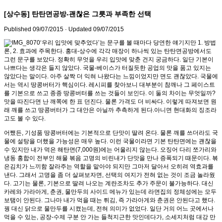
[상수동] 탄탄면공방-괜찮은 그릇과 부족한 선택
Published
09/07/2015
· Updated
09/07/2015
‘우리 입맛에 맞추었다’는 문구를 볼 때마다 당연한 얘기지만 1. 방법
론, 2. 효과에 주목한다. 홍대-상수에 각각 매장이 하나씩 있는 탄탄면공방에서도
그런 문구를 보았다. 정확히 무엇을 우리 입맛에 맞춘 건지 궁금하다. 일단 기본이
나쁘다는 생각은 들지 않았다. 국물-베이스가 터질듯한 공업의 맛을 품고 있지는
않았다는 말이다. 아주 살짝 더 익혀 나왔다는 느낌이었지만 면도 괜찮았다. 국물에
서는 역시 땅콩버터가 핵심이다. 레시피를 찾아보니 대부분이 참깨나 그 페이스트
를 기본으로 쓰고 종종 땅콩버터를 쓰는 것들이 보인다. 이 둘의 차이는 무엇일까?
맛을 따진다면 난 깨쪽에 한 표 던진다. 물론 가격도 더 비싸다. 이렇게 따져보면 원
래 깨를 쓰고 땅콩버터가 그 대안은 아닐까 추측하게 된다.아니면 현대화의 징조라
고도 볼 수 있다.
어쨌든, 기성품 땅콩버터에는 기본적으로 단맛이 딸려 온다. 물론 깨를 쓰더라도 국
물에 설탕을 더했을 가능성은 매우 높다. 이런 국물이라면 기본 탄탄면에는 괜찮을
수 있지만 내가 먹은 해탄면(7,000원)에는 어울리지 않는다. 오징어 다리 쪼가리와
냉동 홍합이 전부인 해물 볶음 고명의 비린내가 단맛을 만나 증폭되기 때문이다. 볶
은김치가 느끼함 잘라주는 역할을 맡아야 되지만 그마저 달아서 오히려 역효과를
낸다. 그래서 고명을 좀 더 살펴보자면, 선택의 여지가 전혀 없는 것이 조금 놀라웠
다. 고기는 물론, 기본으로 딸려 나오는 계란조차도 추가 주문이 불가능하다. 대신
카레와 가라아게, 춘권, 물만두의 사이드 메뉴가 있는데 라면집의 정체성에는 모두
보탬이 안된다. 그나마 내가 먹을 때는 튀김, 즉 가라아게와 춘권은 안된다고 했다.
꿩 대신 닭으로 물만두를 시켰는데, 전혀 의미가 없었다. 일단 거의 어느 곳에서나
먹을 수 있는, 공장-수제 구분 안 가는 들척지근한 맛인데다가, 소세지처럼 대강 만