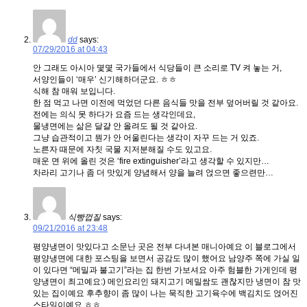
dd
says:
07/29/2016 at 04:43
안 그래도 아시아 몇몇 국가들에서 식당들이 큰 소리로 TV 켜 놓는 거,
서양인들이 ‘매우’ 신기해하더군요. ㅎㅎ
식해 참 매워 보입니다.
한 점 먹고 나면 이전에 먹었던 다른 음식들 맛을 전부 덮어버릴 것 같아요.
전에는 의식 못 하다가 요즘 드는 생각인데요,
물냉면에는 삶은 달걀 안 올려도 될 것 같아요.
그냥 습관적이고 뭔가 안 어울린다는 생각이 자꾸 드는 거 있죠.
노른자 때문에 자칫 국물 지저분해질 수도 있고요.
매운 면 위에 올린 것은 ‘fire extinguisher’라고 생각할 수 있지만…
차라리 고기나 좀 더 맛있게 양념해서 양을 늘려 얹으면 좋으련만…
식빵껍질
says:
09/21/2016 at 23:48
평양냉면이 맛있다고 소문난 곳은 전부 다녀본 매니아예요 이 블로그에서
평양냉면에 대한 포스팅을 보면서 공감도 많이 했어요 남양주 쪽에 가실 일
이 있다면 “메밀과 불고기”라는 집 한번 가보셔요 아주 험블한 가게인데 평
양냉면이 최고예요:) 메인요리인 돼지고기 메밀쌈도 괜찮지만 냉면이 참 맛
있는 집이예요 후추향이 좀 많이 나는 묵직한 고기육수에 백김치도 얹어진
스타일이예요 ㅎㅎ