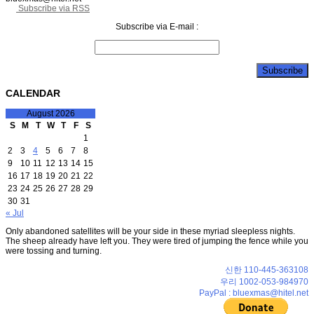
Subscribe via RSS
Subscribe via E-mail :
CALENDAR
August 2026
S
M
T
W
T
F
S
1
2
3
4
5
6
7
8
9
10
11
12
13
14
15
16
17
18
19
20
21
22
23
24
25
26
27
28
29
30
31
« Jul
Only abandoned satellites will be your side in these myriad sleepless nights.
The sheep already have left you. They were tired of jumping the fence while you
were tossing and turning.
신한 110-445-363108
우리 1002-053-984970
PayPal : bluexmas@hitel.net