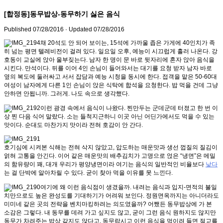
[합정동]동무밥상-동무하기 싫은 음식
Published
07/28/2016
· Updated
07/28/2016
채 20석도 안 되어 보이는, 15석에 가까울 좁은 가게에 40인치가 족
히 넘는 평면 텔레비전이 걸려 있다. 일요일 오후, 예능이 시끄럽게 흘러 나온다. 강
호동이 교실에 앉아 울부짖는다. 남자 한 명이 문 바로 뒷자리에 혼자 앉아 음식을
시킨다. 만석이다. 뒤를 이어 4인 손님이 들어와서는 대기를 요청 받자 남자 바로
옆의 복도에 둘러싸고 서서 잡담과 예능 시청을 동시에 한다. 접객을 맡은 50-60대
여성이 남자에게 다른 1인 손님이 앉은 식탁에 합석을 요청한다. 밥 먹을 건데 그냥
안하면 안됩니까. 그러게. 나도 속으로 생각했다.
이런 광경 속에서 음식이 나왔다. 찐만두는 군데군데 터졌고 한 번 이
상 찐 다음 식어 말랐다. 소는 들척지근하니 이곳 아닌 어딘가에서도 먹을 수 있는
맛이다. 순대도 마찬가지 맛이라 전혀 호감이 안 간다.
호기심에 시켜본 식해는 전혀 삭지 않았고, 압도하는 매운맛과 생선 껍질의 질김이
얽혀 고통을 안긴다. 이어 같은 매운맛의 배추김치가 고명으로 얹은 “냉면”은 메밀
의 함유량이 꽤, 대개 우리가 평양냉면이라 여기는 음식의 일반적인 비율보다
낮다
는 걸 단박에 알아차릴 수 있다. 굳이 찾아 먹을 이유를 못 느낀다.
여기에 왜 이런 음식점이 생겼을까. 내려는 음식과 입지-면적의 불일
치만으로도 높은 완성도를 기대하기가 어려워 보인다. 정원면옥까지는 아니더라도
미미네 같은 곳의 전략을 벤치마킹하려는 의도였을까? 어쨌든 동무밥상에 가 본
소감은 그렇다. 내 동무를 데려 가고 싶지도 않고, 굳이 그런 음식 원하지도 않지만
동무가 차려주는 밥상 같지도 않다고. 동무랍시고 이런 음식을 먹이려 들면 절교를