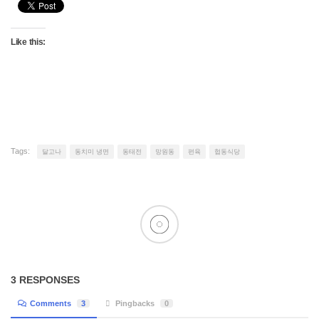
Like this:
Tags:
달고나
동치미 냉면
동태전
망원동
편육
협동식당
3 RESPONSES
Comments
3
Pingbacks
0