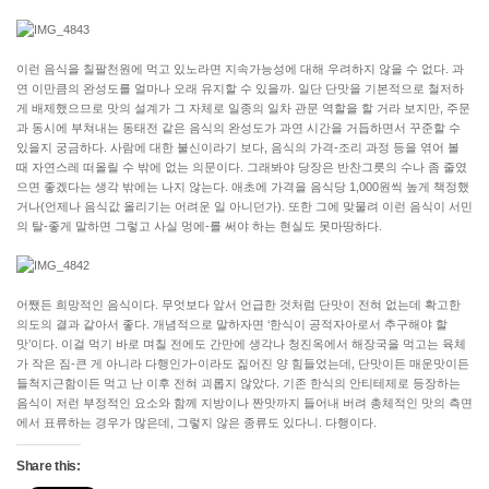
이런 음식을 칠팔천원에 먹고 있노라면 지속가능성에 대해 우려하지 않을 수 없다. 과
연 이만큼의 완성도를 얼마나 오래 유지할 수 있을까. 일단 단맛을 기본적으로 철저하
게 배제했으므로 맛의 설계가 그 자체로 일종의 일차 관문 역할을 할 거라 보지만, 주문
과 동시에 부쳐내는 동태전 같은 음식의 완성도가 과연 시간을 거듭하면서 꾸준할 수
있을지 궁금하다. 사람에 대한 불신이라기 보다, 음식의 가격-조리 과정 등을 엮어 볼
때 자연스레 떠올릴 수 밖에 없는 의문이다. 그래봐야 당장은 반찬그릇의 수나 좀 줄였
으면 좋겠다는 생각 밖에는 나지 않는다. 애초에 가격을 음식당 1,000원씩 높게 책정했
거나(언제나 음식값 올리기는 어려운 일 아니던가). 또한 그에 맞물려 이런 음식이 서민
의 탈-좋게 말하면 그렇고 사실 멍에-를 써야 하는 현실도 못마땅하다.
어쨌든 희망적인 음식이다. 무엇보다 앞서 언급한 것처럼 단맛이 전혀 없는데 확고한
의도의 결과 같아서 좋다. 개념적으로 말하자면 ‘한식이 공적자아로서 추구해야 할
맛’이다. 이걸 먹기 바로 며칠 전에도 간만에 생각나 청진옥에서 해장국을 먹고는 육체
가 작은 짐-큰 게 아니라 다행인가-이라도 짊어진 양 힘들었는데, 단맛이든 매운맛이든
들척지근함이든 먹고 난 이후 전혀 괴롭지 않았다. 기존 한식의 안티테제로 등장하는
음식이 저런 부정적인 요소와 함께 지방이나 짠맛까지 들어내 버려 총체적인 맛의 측면
에서 표류하는 경우가 많은데, 그렇지 않은 종류도 있다니. 다행이다.
Share this: