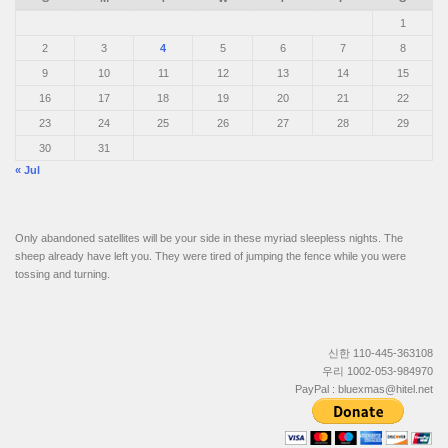
1
2
3
4
5
6
7
8
9
10
11
12
13
14
15
16
17
18
19
20
21
22
23
24
25
26
27
28
29
30
31
« Jul
Only abandoned satellites will be your side in these myriad sleepless nights. The
sheep already have left you. They were tired of jumping the fence while you were
tossing and turning.
신한 110-445-363108
우리 1002-053-984970
PayPal : bluexmas@hitel.net