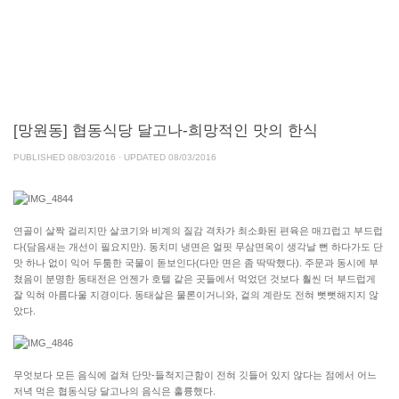
[망원동] 협동식당 달고나-희망적인 맛의 한식
PUBLISHED
08/03/2016
· UPDATED
08/03/2016
연골이 살짝 걸리지만 살코기와 비계의 질감 격차가 최소화된 편육은 매끄럽고 부드럽
다(담음새는 개선이 필요지만). 동치미 냉면은 얼핏 무삼면옥이 생각날 뻔 하다가도 단
맛 하나 없이 익어 두툼한 국물이 돋보인다(다만 면은 좀 딱딱했다). 주문과 동시에 부
쳤음이 분명한 동태전은 언젠가 호텔 같은 곳들에서 먹었던 것보다 훨씬 더 부드럽게
잘 익혀 아름다울 지경이다. 동태살은 물론이거니와, 겉의 계란도 전혀 뻣뻣해지지 않
았다.
무엇보다 모든 음식에 걸쳐 단맛-들척지근함이 전혀 깃들어 있지 않다는 점에서 어느
저녁 먹은 협동식당 달고나의 음식은 훌륭했다.