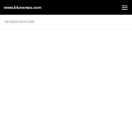
www.bluexmas.com
Skip to content
REVIEW/CRITICISM