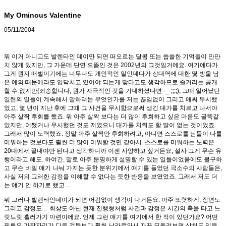
My Ominous Valentine
05/11/2004
뭐 이거 아니고도 발렌타인 데이만 되면 떠오르는 달콤 또는 씁쓸한 기억들이 만만
치 않게 있지만, 그 가운데 단연 으뜸인 것은 2002년의 그것일거에요. 여기에다가
그게 뭔지 떠벌이기에는 너무나도 개인적인 일인데다가 상대역에 대한 몇 방울 남
은 예의 때문에라도 입닥치고 있어야 되는게 맞다고도 생각하므로 줄거리는 공개
할 수 없지만(죄송합니다, 뭔가 자극적인 것을 기대하셨다면 -_-;;;;), 그때 일어났던
일련의 일들이 계속해서 말하려는 무엇인가를 저는 끊임없이 그리고 애써 무시했
었고, 몇 년이 지난 후에 그때 그 사건을 무시함으로써 생긴 대가를 치르고 나서야
아주 살짝 후회를 했죠. 뭐 아주 살짝 보다는 더 많이 후회하고 싶은 마음도 굴뚝같
았지만, 어쨌거나 무시했던 것도 저였으니 대가를 치뤄도 할 말이 없는 것이었죠.
그래서 많이 노력했죠. 정말 아주 살짝만 후회하려고, 아니면 스스로를 남들이 나를
미워하는 것보다도 훨씬 더 많이 미워할 것만 같아서. 스스로를 미워하는 노력은
20대에서 끝내야만 된다고 생각하니까 이젠 사양하고 싶거든요, 설사 그게 무슨 유
행이라고 해도. 하여간, 말로 아주 분명하게 설명할 수 있는 일들이었음에도 불구하
고 무슨 비밀 얘기 나눠 가지는 듯한 분위기에서 얘기를 들었던 극소수의 사람들은,
사실 저의 그러한 감정을 이해할 수 없다는 듯한 반응을 보였었죠. 그래서 저도 더
는 얘기 안 하기로 했고…
뭐 그러나 발렌타인데이가 되면 어김없이 생각이 나거든요. 아주 또렷하게, 장면도
그리고 감정도… 회상도 아닌 현재 진행형처럼 사건과 감정은 시간의 축을 타고 느
릿느릿 흘러가기 마련이에요. 언제 그런 얘기를 여기에서 한 적이 있던가요? 어떤
필름은 가장자리가 다른 것들보다 훨씬 날카로와서 자꾸 되돌려보면 상처도 입을