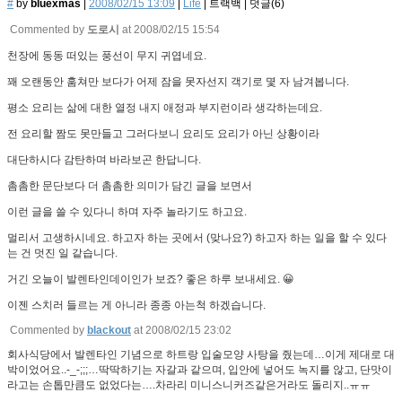
#
by
bluexmas
|
2008/02/15 13:09
|
Life
|
트랙백
|
덧글(
6
)
Commented by
도로시
at 2008/02/15 15:54
천장에 동동 떠있는 풍선이 무지 귀엽네요.
꽤 오랜동안 훔쳐만 보다가 어제 잠을 못자선지 객기로 몇 자 남겨봅니다.
평소 요리는 삶에 대한 열정 내지 애정과 부지런이라 생각하는데요.
전 요리할 짬도 못만들고 그러다보니 요리도 요리가 아닌 상황이라
대단하시다 감탄하며 바라보곤 한답니다.
촘촘한 문단보다 더 촘촘한 의미가 담긴 글을 보면서
이런 글을 쓸 수 있다니 하며 자주 놀라기도 하고요.
멀리서 고생하시네요. 하고자 하는 곳에서 (맞나요?) 하고자 하는 일을 할 수 있다
는 건 멋진 일 같습니다.
거긴 오늘이 발렌타인데이인가 보죠? 좋은 하루 보내세요. 😀
이젠 스치러 들르는 게 아니라 종종 아는척 하겠습니다.
Commented by
blackout
at 2008/02/15 23:02
회사식당에서 발렌타인 기념으로 하트랑 입술모양 사탕을 줬는데…이게 제대로 대
박이었어요..-_-;;;…딱딱하기는 자갈과 같으며, 입안에 넣어도 녹지를 않고, 단맛이
라고는 손톱만큼도 없었다는….차라리 미니스니커즈같은거라도 돌리지..ㅠㅠ