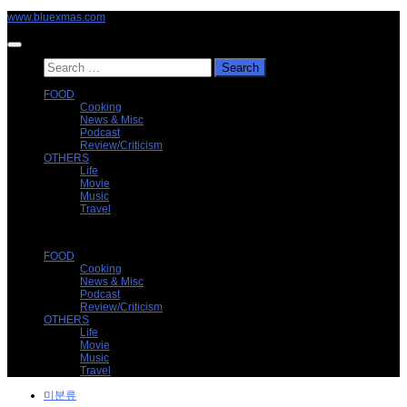
Skip
www.bluexmas.com
to
content
Search
for:
FOOD
Cooking
News & Misc
Podcast
Review/Criticism
OTHERS
Life
Movie
Music
Travel
FOOD
Cooking
News & Misc
Podcast
Review/Criticism
OTHERS
Life
Movie
Music
Travel
미분류