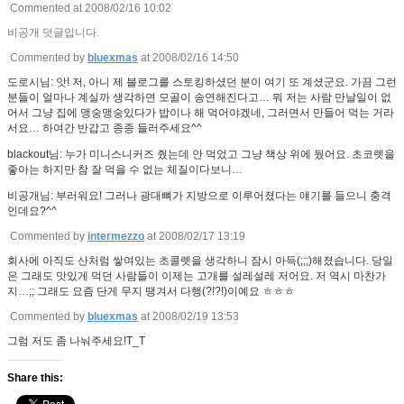
Commented at 2008/02/16 10:02
비공개 덧글입니다.
Commented by
bluexmas
at 2008/02/16 14:50
도로시님: 앗! 저, 아니 제 블로그를 스토킹하셨던 분이 여기 또 계셨군요. 가끔 그런
분들이 얼마나 계실까 생각하면 모골이 송연해진다고… 뭐 저는 사람 만날일이 없
어서 그냥 집에 맹숭맹숭있다가 밥이나 해 먹어야겠네, 그러면서 만들어 먹는 거라
서요… 하여간 반갑고 종종 들러주세요^^
blackout님: 누가 미니스니커즈 줬는데 안 먹었고 그냥 책상 위에 뒀어요. 초코렛을
좋아는 하지만 참 잘 먹을 수 없는 체질이다보니…
비공개님: 부러워요! 그러나 광대뼈가 지방으로 이루어졌다는 얘기를 들으니 충격
인데요?^^
Commented by
intermezzo
at 2008/02/17 13:19
회사에 아직도 산처럼 쌓여있는 초콜렛을 생각하니 잠시 아득(;;;)해졌습니다. 당일
은 그래도 맛있게 먹던 사람들이 이제는 고개를 설레설레 저어요. 저 역시 마찬가
지…;; 그래도 요즘 단게 무지 땡겨서 다행(?!?!)이예요 ㅎㅎㅎ
Commented by
bluexmas
at 2008/02/19 13:53
그럼 저도 좀 나눠주세요!T_T
Share this: