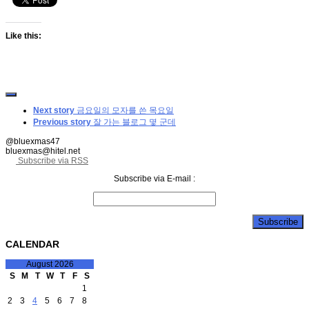
Like this:
Next story
금요일의 모자를 쓴 목요일
Previous story
잘 가는 블로그 몇 군데
@bluexmas47
bluexmas@hitel.net
Subscribe via RSS
Subscribe via E-mail :
CALENDAR
August 2026
S
M
T
W
T
F
S
1
2
3
4
5
6
7
8