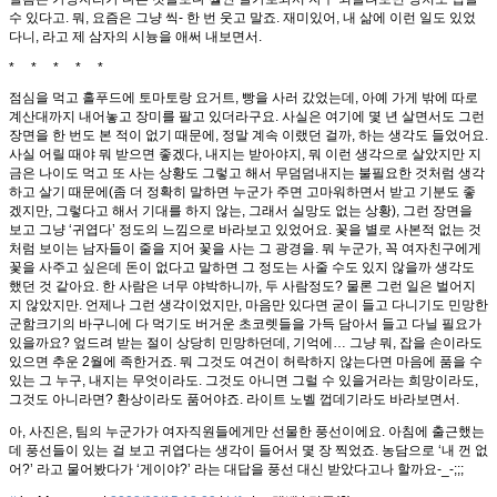
수 있다고. 뭐, 요즘은 그냥 씩- 한 번 웃고 말죠. 재미있어, 내 삶에 이런 일도 있었
다니, 라고 제 삼자의 시늉을 애써 내보면서.
* * * * *
점심을 먹고 홀푸드에 토마토랑 요거트, 빵을 사러 갔었는데, 아예 가게 밖에 따로
계산대까지 내어놓고 장미를 팔고 있더라구요. 사실은 여기에 몇 년 살면서도 그런
장면을 한 번도 본 적이 없기 때문에, 정말 계속 이랬던 걸까, 하는 생각도 들었어요.
사실 어릴 때야 뭐 받으면 좋겠다, 내지는 받아야지, 뭐 이런 생각으로 살았지만 지
금은 나이도 먹고 또 사는 상황도 그렇고 해서 무덤덤내지는 불필요한 것처럼 생각
하고 살기 때문에(좀 더 정확히 말하면 누군가 주면 고마워하면서 받고 기분도 좋
겠지만, 그렇다고 해서 기대를 하지 않는, 그래서 실망도 없는 상황), 그런 장면을
보고 그냥 ‘귀엽다’ 정도의 느낌으로 바라보고 있었어요. 꽃을 별로 사본적 없는 것
처럼 보이는 남자들이 줄을 지어 꽃을 사는 그 광경을. 뭐 누군가, 꼭 여자친구에게
꽃을 사주고 싶은데 돈이 없다고 말하면 그 정도는 사줄 수도 있지 않을까 생각도
했던 것 같아요. 한 사람은 너무 야박하니까, 두 사람정도? 물론 그런 일은 벌어지
지 않았지만. 언제나 그런 생각이었지만, 마음만 있다면 굳이 들고 다니기도 민망한
군함크기의 바구니에 다 먹기도 버거운 초코렛들을 가득 담아서 들고 다닐 필요가
있을까요? 엎드려 받는 절이 상당히 민망하던데, 기억에… 그냥 뭐, 잡을 손이라도
있으면 추운 2월에 족한거죠. 뭐 그것도 여건이 허락하지 않는다면 마음에 품을 수
있는 그 누구, 내지는 무엇이라도. 그것도 아니면 그럴 수 있을거라는 희망이라도,
그것도 아니라면? 환상이라도 품어야죠. 라이트 노벨 껍데기라도 바라보면서.
아, 사진은, 팀의 누군가가 여자직원들에게만 선물한 풍선이에요. 아침에 출근했는
데 풍선들이 있는 걸 보고 귀엽다는 생각이 들어서 몇 장 찍었죠. 농담으로 ‘내 껀 없
어?’ 라고 물어봤다가 ‘게이야?’ 라는 대답을 풍선 대신 받았다고나 할까요-_-;;;